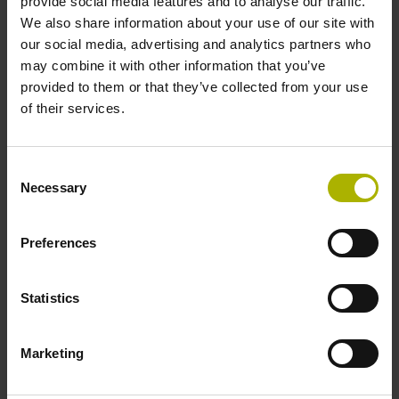
provide social media features and to analyse our traffic.
We also share information about your use of our site with
our social media, advertising and analytics partners who
may combine it with other information that you’ve
provided to them or that they’ve collected from your use
of their services.
Product
Consent
Necessary
Ik bevestig dat ik de
privacyverklaring
heb gelezen en
Selection
accepteer deze.*
Preferences
De door mij verstrekte gegevens mogen door DR.
Statistics
JOHANNES HEIDENHAIN GmbH worden gebruikt
voor toekomstig persoonlijk contact met klanten via e-
mail, telefoon en voor marketingactiviteiten van DR.
Marketing
JOHANNES HEIDENHAIN GmbH. Ik kan te allen tijde
bezwaar maken tegen dit gebruik van mijn