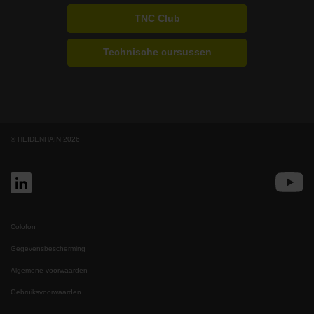
TNC Club
Technische cursussen
© HEIDENHAIN 2026
Colofon
Gegevensbescherming
Algemene voorwaarden
Gebruiksvoorwaarden