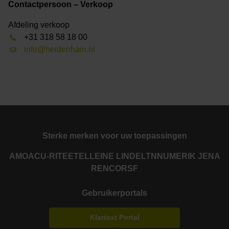
Contactpersoon – Verkoop
Afdeling verkoop
+31 318 58 18 00
info@heidenhain.nl
Sterke merken voor uw toepassingen
AMO
ACU-RITE
ETEL
LEINE LINDE
LTN
NUMERIK JENA
RENCO
RSF
Gebruikerportals
Klartext Portal