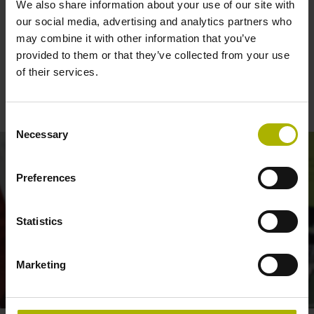
We also share information about your use of our site with
our social media, advertising and analytics partners who
Het tastsysteem TS 750 voor
may combine it with other information that you’ve
provided to them or that they’ve collected from your use
slijpmachines: bewerkingsresultaten
of their services.
betrouwbaar met geringe tastkrachten
controleren
Consent
Necessary
Selection
Preferences
Statistics
Marketing
TS 750 TOUCH PROBE: INSPECTING SURFACES WHILE GRINDING