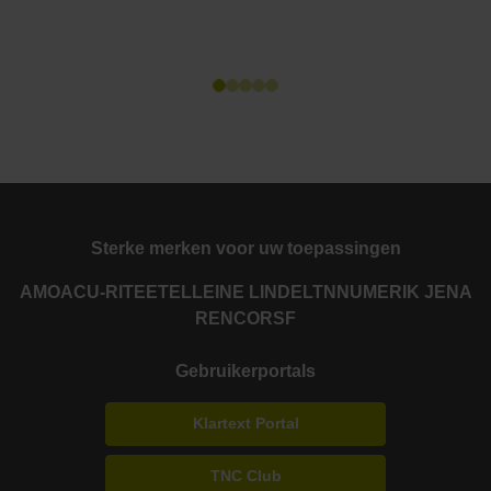
Sterke merken voor uw toepassingen
AMO
ACU-RITE
ETEL
LEINE LINDE
LTN
NUMERIK JENA
RENCO
RSF
Gebruikerportals
Klartext Portal
TNC Club