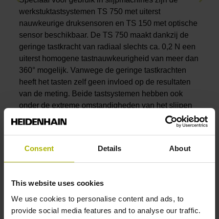
werkstuktastsystemen TS 750 met uiterst
nauwkeurige druksensoren en TS 150 met optische
sensor beschikbaar. De TS 750 maakt dankzij de
geringe tastkracht van radiaal slechts ca. 0,2 N een
uiterst homogene tastnauwkeurigheid van meer dan
360° mogelijk. Vanwege de geringe tastkrachten
heeft het tasten zelf geen invloed op de resultaten
van de meting. Beide tastsystemen hebben ook
onder de extreme omstandigheden van het slijpen
een lange levensduur van meerdere miljoenen
tastprocessen.
Consent
Details
About
Over de tastsystemen TS 750 en TS 150
This website uses cookies
We use cookies to personalise content and ads, to
provide social media features and to analyse our traffic.