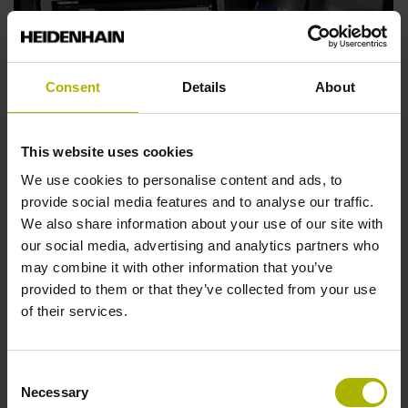
Consent
Details
About
This website uses cookies
We use cookies to personalise content and ads, to
provide social media features and to analyse our traffic.
We also share information about your use of our site with
NIEUW: TNC7 – de toekomst start nu
our social media, advertising and analytics partners who
Met de CNC-besturing ondersteunt TNC7 de gebruiker
may combine it with other information that you’ve
in elke fase van het proces, van het eerste ontwerp tot
provided to them or that they’ve collected from your use
aan het werkstuk.
of their services.
Meer informatie
Consent
Necessary
Selection