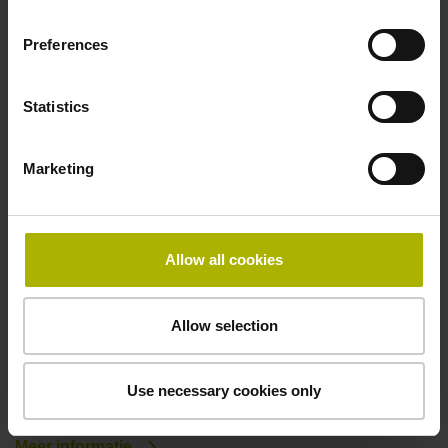
Preferences
Statistics
Marketing
Allow all cookies
Nieuw: ESR-rekmeetsysteem voor 'Stuctural
Health Monitoring'
Allow selection
Bruggen, viaducten, windturbines, kranen, daken van
stadions en soortgelijke grote constructies worden aan
Use necessary cookies only
bijzonder hoge belastingen blootgesteld.
Meer informatie