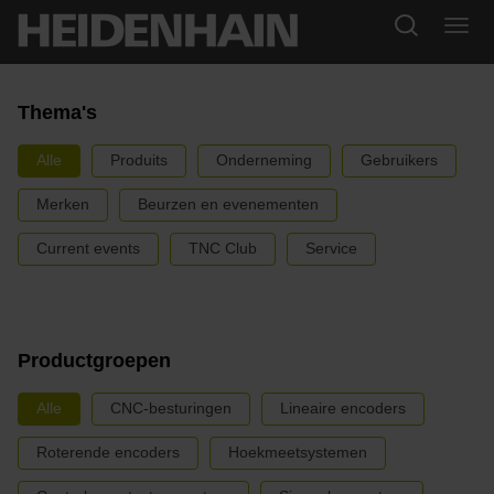
Thema's
Alle
Produits
Onderneming
Gebruikers
Merken
Beurzen en evenementen
Current events
TNC Club
Service
Productgroepen
Alle
CNC-besturingen
Lineaire encoders
Roterende encoders
Hoekmeetsystemen