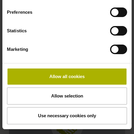
Preferences
Statistics
Snel vervangende onderdelen
Marketing
Profiteer van lokale voorraden met de meest
gangbare onderdelen en flexibele
leveringsmogelijkheden voor een groter
Allow all cookies
assortiment uit het centrale magazijn van
HEIDENHAIN.
Allow selection
Use necessary cookies only