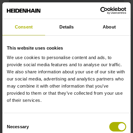
Onze servicepartners ondersteunen u bij service
op locatie, montage en reparatie van
HEIDENHAIN-producten
Consent
Details
About
This website uses cookies
We use cookies to personalise content and ads, to
provide social media features and to analyse our traffic.
We also share information about your use of our site with
our social media, advertising and analytics partners who
may combine it with other information that you’ve
HEIDENHAIN Service Exchange
provided to them or that they’ve collected from your use
of their services.
Met de ruilservice Service Exchange krijgen wij
uw machine aan de praat - direct uit ons magazijn
Consent
Necessary
Selection