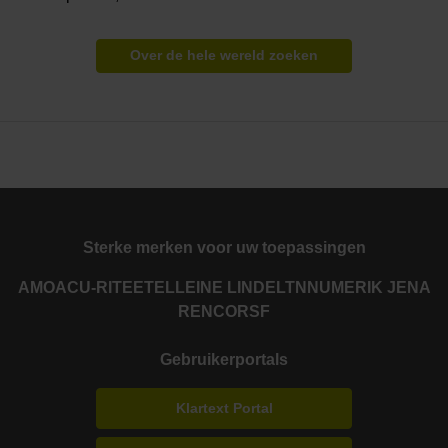
Over de hele wereld zoeken
Sterke merken voor uw toepassingen
AMO
ACU-RITE
ETEL
LEINE LINDE
LTN
NUMERIK JENA
RENCO
RSF
Gebruikerportals
Klartext Portal