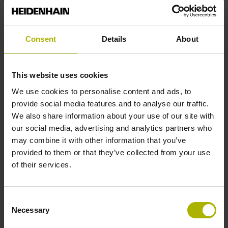
Originele vervangingsonderdelen van
HEIDENHAIN
Korte levertijden
Consent
Details
About
Deskundige en betrouwbare hulp ter
plaatse
This website uses cookies
Eenvoudig bestellen via telefoon, fax of
We use cookies to personalise content and ads, to
e-mail
provide social media features and to analyse our traffic.
Expreslevering binnen 24 uur in
We also share information about your use of our site with
Europa
our social media, advertising and analytics partners who
may combine it with other information that you’ve
provided to them or that they’ve collected from your use
Aanvullende service-overeenkomsten
of their services.
Verlenging van de garantieperiode met
24 maanden
Consent
Bevoorrading van materialen
Necessary
Selection
Inzet van personeel aan een machine