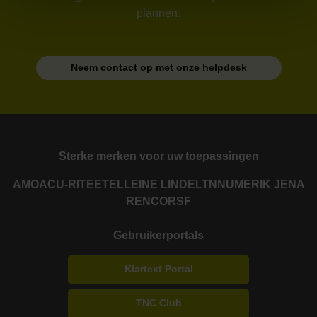
plannen.
Neem contact op met onze helpdesk
Sterke merken voor uw toepassingen
AMO
ACU-RITE
ETEL
LEINE LINDE
LTN
NUMERIK JENA
RENCO
RSF
Gebruikerportals
Klartext Portal
TNC Club