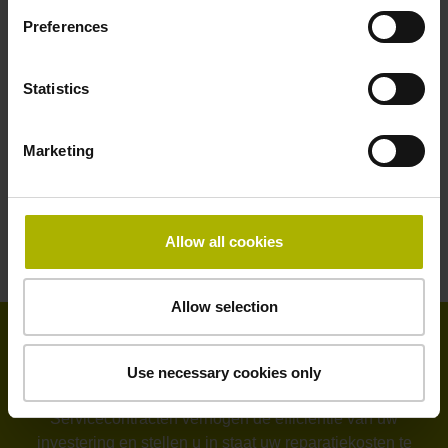
Preferences
Statistics
Marketing
Allow all cookies
Allow selection
Tip van onze service-afdeling
Use necessary cookies only
Servicecontracten verhogen de efficiëntie van uw
investering en stellen u in staat uw reparatiekosten te