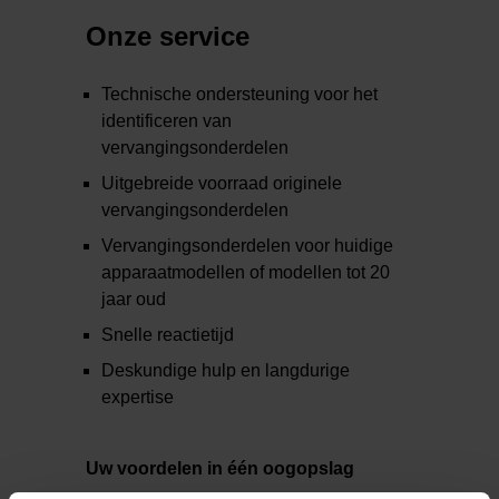
Onze service
Technische ondersteuning voor het
identificeren van
vervangingsonderdelen
Uitgebreide voorraad originele
vervangingsonderdelen
Vervangingsonderdelen voor huidige
apparaatmodellen of modellen tot 20
jaar oud
Snelle reactietijd
Deskundige hulp en langdurige
expertise
Uw voordelen in één oogopslag