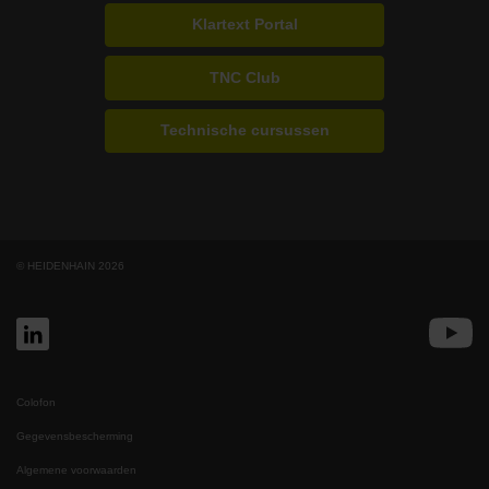
Klartext Portal
TNC Club
Technische cursussen
© HEIDENHAIN 2026
Colofon
Gegevensbescherming
Algemene voorwaarden