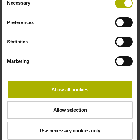
Necessary
Selection
Serie LC 200
Absolute lineaire encoder
Preferences
Grote liniaalbehuizing
Hoge trillingsbestendigheid
Statistics
Voor grote meetlengten tot 28 m
Marketing
Meer informatie
Allow all cookies
Allow selection
Use necessary cookies only