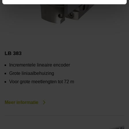
LB 383
Incrementele lineaire encoder
Grote liniaalbehuizing
Voor grote meetlengten tot 72 m
Meer informatie