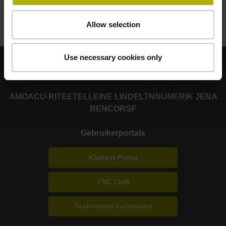
Allow selection
Use necessary cookies only
Sterke merken voor uw toepassingen
AMO
ACU-RITE
ETEL
LEINE LINDE
LTN
NUMERIK JENA
RENCO
RSF
Gebruikerportals
Klartext Portal
TNC Club
Technische cursussen