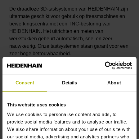
De draadloze 3D-tastsystemen van HEIDENHAIN zijn
uitermate geschikt voor gebruik op freesmachines en
bewerkingscentra met een TNC-besturing van
HEIDENHAIN. Het uitrichten en meten van
werkstukken gebeurt automatisch, snel en zeer
nauwkeurig. Onze tastsystemen staan garant voor een
zeer hoge betrouwbaarheid.
Ons aanbod is een: HEIDENHAIN 3D-tastsysteem
TS460, inclusief montage voor € 5.300,-. Dit is
compleet gemonteerd en werkend. Geleverd op een
Consent
Details
About
freesmachine met besturingen uit de reeksen iTNC
530 en TNC 640.
This website uses cookies
Verhoog rendement en reduceer kostbare
We use cookies to personalise content and ads, to
stilstandtijd
provide social media features and to analyse our traffic.
Met tastsystemen van HEIDENHAIN worden
We also share information about your use of our site with
insteltijden, het vastleggen van werkstuknulpunten en
our social media, advertising and analytics partners who
het uitvoeren van controles, in tijd tot een minimum