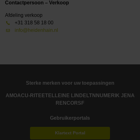
Contactpersoon – Verkoop
Afdeling verkoop
+31 318 58 18 00
info@heidenhain.nl
Sterke merken voor uw toepassingen
AMO
ACU-RITE
ETEL
LEINE LINDE
LTN
NUMERIK JENA
RENCO
RSF
Gebruikerportals
Klartext Portal