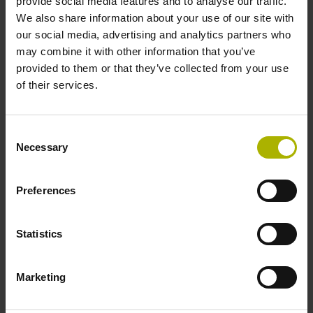
provide social media features and to analyse our traffic.
We also share information about your use of our site with
our social media, advertising and analytics partners who
may combine it with other information that you’ve
provided to them or that they’ve collected from your use
of their services.
Product
Consent
Necessary
Ik bevestig dat ik de
privacyverklaring
heb gelezen en
Selection
accepteer deze.*
Preferences
De door mij verstrekte gegevens mogen door DR.
Statistics
JOHANNES HEIDENHAIN GmbH worden gebruikt
voor toekomstig persoonlijk contact met klanten via e-
mail, telefoon en voor marketingactiviteiten van DR.
Marketing
JOHANNES HEIDENHAIN GmbH. Ik kan te allen tijde
bezwaar maken tegen dit gebruik van mijn