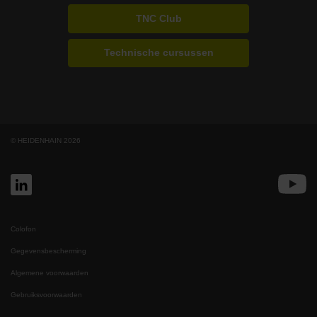
TNC Club
Technische cursussen
© HEIDENHAIN 2026
Colofon
Gegevensbescherming
Algemene voorwaarden
Gebruiksvoorwaarden