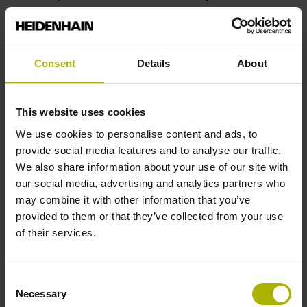
Voor het eerst implementeert deze nieuwe generatie
inductieve roterende encoders EnDat 3 rechtstreeks
op een scan-ASIC als een single-chip oplossing. Dit
Consent
Details
About
maakt het gebruik van de HMC 2-oplossing met één
kabel mogelijk, die gegevens- en voedingsdraden
combineert in één kabel die van de motor naar de
This website uses cookies
besturing loopt. De voordelen zijn minder bekabeling,
We use cookies to personalise content and ads, to
hogere gegevenssnelheden en minder benodigde
provide social media features and to analyse our traffic.
ruimte. Maar dat is nog niet alles. De nieuwe ASIC,
We also share information about your use of our site with
met zijn krachtige EnDat 3 interface, maakt
our social media, advertising and analytics partners who
toekomstige ontwikkelingen mogelijk, zoals
may combine it with other information that you’ve
versnellingssensoren die rechtstreeks in het EnDat 3
provided to them or that they’ve collected from your use
signaal kunnen worden opgenomen. En in
of their services.
tegenstelling tot eerdere oplossingen zijn er geen
extra sensorboxen (of bijbehorende kabels) nodig voor
communicatie met de besturing.
Consent
Necessary
Selection
Deze inductieve meettechnologie van de volgende