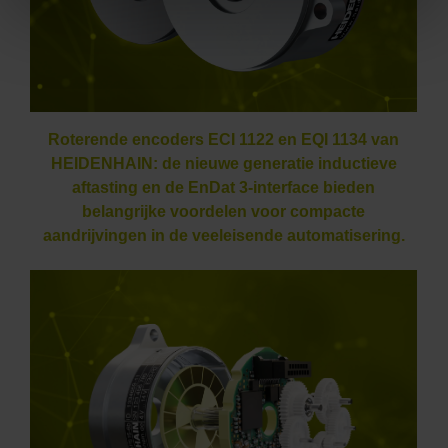
Roterende encoders ECI 1122 en EQI 1134 van
HEIDENHAIN: de nieuwe generatie inductieve
aftasting en de EnDat 3-interface bieden
belangrijke voordelen voor compacte
aandrijvingen in de veeleisende automatisering.