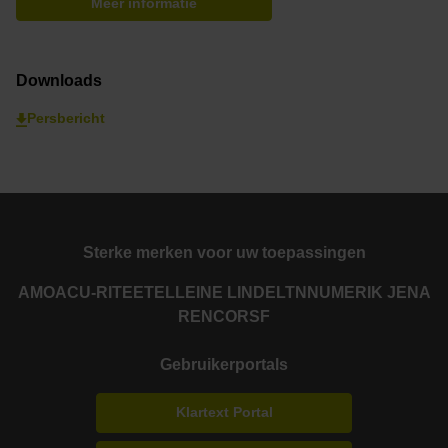
Meer informatie
Downloads
Persbericht
Sterke merken voor uw toepassingen
AMO
ACU-RITE
ETEL
LEINE LINDE
LTN
NUMERIK JENA
RENCO
RSF
Gebruikerportals
Klartext Portal