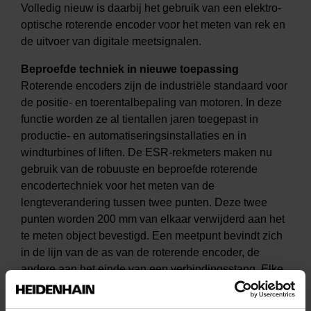
Volledig nieuw is daarbij het gebruik van een elektro-
optische roterende encoder voor het meten van rek en
de uitvoer van digitale meetsignalen.
Beproefde techniek in nieuwe toepassing
Roterende encoders zijn de industriële standaard voor
de positie- en toerentalbepaling van motoren. In deze
functie worden ze al tientallen jaren toegepast in
productie- en automatiseringsinstallaties en in
windturbines of liften. De ESR-rekmeters maken nu
gebruik van de robuuste en beproefde roterende
encodertechniek voor het meten van de
lengteverandering tussen twee punten. Deze twee
punten worden 200 mm van elkaar verwijderd aan het
te meten object bevestigd. Een meetpunt bevindt zich
in de lijn van de as van de roterende encoder, de
andere aan het einde van een verbindingsstang. Elke
relatieve lengteverandering van het belaste
meetobject ten opzichte van de parallelle, onbelaste