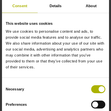
verbindingsstang leidt bij de roterende encoder tot een
Consent
Details
About
hoekverandering, die wordt gebruikt voor de detectie
van uitzet- of stuwbewegingen. Op basis van de
gekozen geometrieën komt een increment van de
This website uses cookies
roterende encoder overeen met een lengteverandering
We use cookies to personalise content and ads, to
van 5 nm of een rek van 0,025 µε. Volgens het
provide social media features and to analyse our traffic.
meetbereik van ±5000 µε, geeft dit een beschikbare
We also share information about your use of our site with
resolutie van ±200.000 waarden of meer dan 18 bits.
our social media, advertising and analytics partners who
Dit is ongeveer vijf keer meer meetinformatie dan in
may combine it with other information that you’ve
conventionele installaties met op folie gebaseerde
provided to them or that they’ve collected from your use
reksensoren. Bovendien werken de ESR-rekmeters
of their services.
zonder vermoeidheidsverschijnselen. Dankzij de hoge
tastfrequentie zijn ze ook geschikt voor het meten in
dynamische toepassingen. Met beschermingsklasse
Consent
IP66 en een gebruikstemperatuur van -40 °C tot
Necessary
Selection
+100 °C is de roterende encoder goed beschermd
tegen omgevingsinvloeden en optimaal geschikt voor
toepassingen buitenshuis. Omdat het materiaal van de
Preferences
verbindingsstang afhankelijk van het materiaal van het