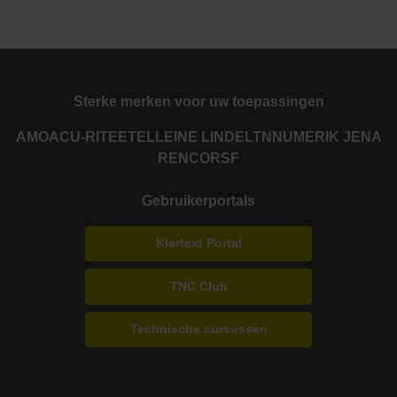
Sterke merken voor uw toepassingen
AMO
ACU-RITE
ETEL
LEINE LINDE
LTN
NUMERIK JENA
RENCO
RSF
Gebruikerportals
Klartext Portal
TNC Club
Technische cursussen