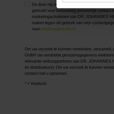
De door mij verstrekte gegevens mogen 
gebruikt voor toekomstig persoonlijk contact m
marketingactiviteiten van DR. JOHANNES HE
maken tegen dit gebruik van mijn contactgege
naar
info@heidenhain.nl
.
Om uw verzoek te kunnen verwerken, verzamel
GmbH uw verstrekte persoonsgegevens elektron
relevante verkooppartners van DR. JOHANNES 
en distributeurs). Om uw verzoek te kunnen verw
contact met u opnemen.
* = Verplicht