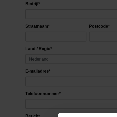
Bedrijf*
Straatnaam*
Postcode*
Land / Regio*
E-mailadres*
Telefoonnummer*
Bericht