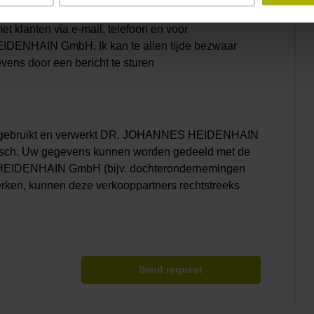
door DR. JOHANNES HEIDENHAIN GmbH worden
et klanten via e-mail, telefoon en voor
IDENHAIN GmbH. Ik kan te allen tijde bezwaar
vens door een bericht te sturen
t, gebruikt en verwerkt DR. JOHANNES HEIDENHAIN
isch. Uw gegevens kunnen worden gedeeld met de
HEIDENHAIN GmbH (bijv. dochterondernemingen
erken, kunnen deze verkooppartners rechtstreeks
Send request