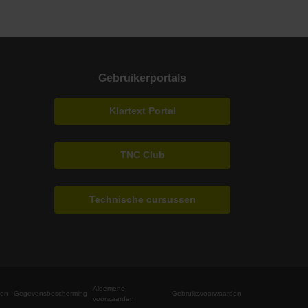
Gebruikerportals
Klartext Portal
TNC Club
Technische cursussen
Algemene
fon
Gegevensbescherming
Gebruiksvoorwaarden
voorwaarden