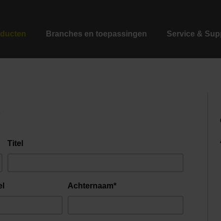
ducten
Branches en toepassingen
Service & Sup
r
Titel
el
Achternaam*