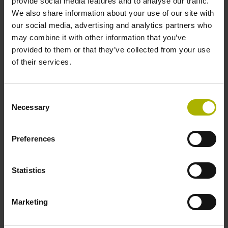
provide social media features and to analyse our traffic.
We also share information about your use of our site with
our social media, advertising and analytics partners who
may combine it with other information that you’ve
provided to them or that they’ve collected from your use
of their services.
Product
Consent
Necessary
Ik bevestig dat ik de
privacyverklaring
heb gelezen en
Selection
accepteer deze.*
Preferences
De door mij verstrekte gegevens mogen door DR.
Statistics
JOHANNES HEIDENHAIN GmbH worden gebruikt
voor toekomstig persoonlijk contact met klanten via e-
mail, telefoon en voor marketingactiviteiten van DR.
Marketing
JOHANNES HEIDENHAIN GmbH. Ik kan te allen tijde
bezwaar maken tegen dit gebruik van mijn