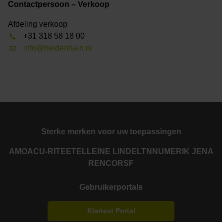
Contactpersoon – Verkoop
Afdeling verkoop
+31 318 58 18 00
info@heidenhain.nl
Sterke merken voor uw toepassingen
AMO
ACU-RITE
ETEL
LEINE LINDE
LTN
NUMERIK JENA
RENCO
RSF
Gebruikerportals
Klartext Portal