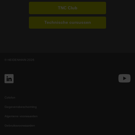
TNC Club
Technische cursussen
© HEIDENHAIN 2026
Colofon
Gegevensbescherming
Algemene voorwaarden
Gebruiksvoorwaarden