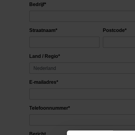
Bedrijf*
Straatnaam*
Postcode*
Land / Regio*
E-mailadres*
Telefoonnummer*
Bericht