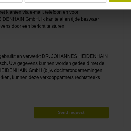
door DR. JOHANNES HEIDENHAIN GmbH worden
et klanten via e-mail, telefoon en voor
IDENHAIN GmbH. Ik kan te allen tijde bezwaar
vens door een bericht te sturen
t, gebruikt en verwerkt DR. JOHANNES HEIDENHAIN
isch. Uw gegevens kunnen worden gedeeld met de
HEIDENHAIN GmbH (bijv. dochterondernemingen
erken, kunnen deze verkooppartners rechtstreeks
Send request