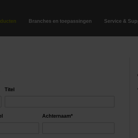
ducten
Branches en toepassingen
Service & Sup
r
Titel
el
Achternaam*