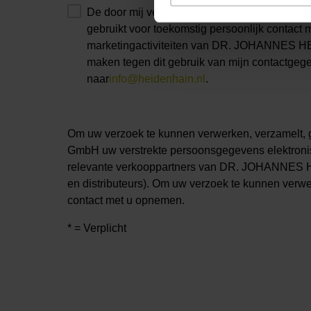
De door mij verstrekte gegevens mogen 
gebruikt voor toekomstig persoonlijk contact m
marketingactiviteiten van DR. JOHANNES HE
maken tegen dit gebruik van mijn contactgege
naar
info@heidenhain.nl
.
Om uw verzoek te kunnen verwerken, verzamel
GmbH uw verstrekte persoonsgegevens elektron
relevante verkooppartners van DR. JOHANNES 
en distributeurs). Om uw verzoek te kunnen verw
contact met u opnemen.
* = Verplicht