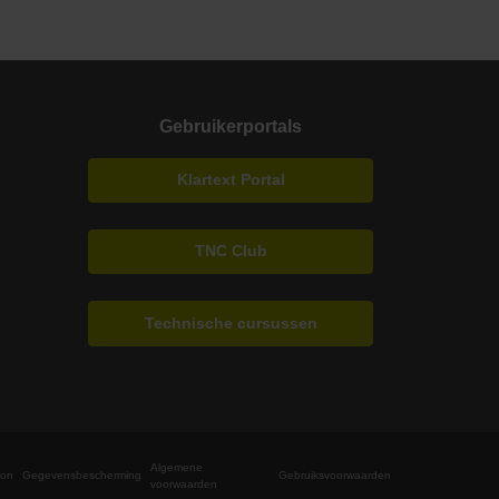
Gebruikerportals
Klartext Portal
TNC Club
Technische cursussen
Algemene
fon
Gegevensbescherming
Gebruiksvoorwaarden
voorwaarden