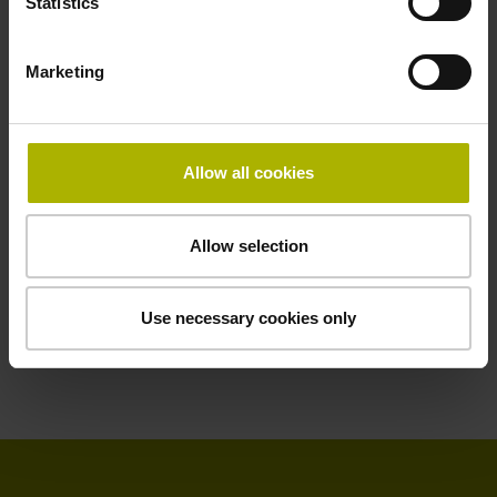
Statistics
Marketing
Software
Gebruik de softwareoplossingen van HEIDENHAIN in de
werkplaats en op kantoor. Werk productiever met de
Allow all cookies
StateMonitor in verbonden en transparante processen.
Stem uw besturingen met opties optimaal af op uw taken.
Allow selection
Maak en simuleer NC-programma's op kantoor. Gebruik
onze tools voor gereedschapscontroles, machinemetingen
en het monitoren van meetapparatuur.
Use necessary cookies only
Naar de producten