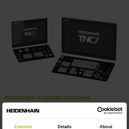
Besturingen en digitale uitlezingen
Praktijkgericht, veelzijdig, krachtig –
HEIDENHAIN-besturingen staan voor een intuïtieve
bediening, productief werken, perfecte
Consent
Details
About