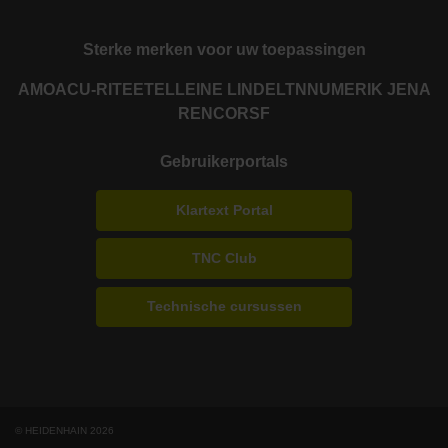
Sterke merken voor uw toepassingen
AMO
ACU-RITE
ETEL
LEINE LINDE
LTN
NUMERIK JENA
RENCO
RSF
Gebruikerportals
Klartext Portal
TNC Club
Technische cursussen
© HEIDENHAIN 2026