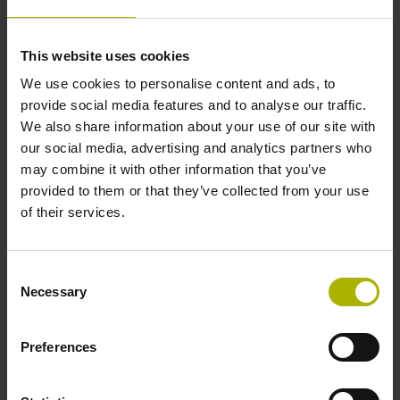
bewerkingsresultaten, de beste prestaties en een
eenvoudige inbedrijfstelling. In combinatie met uitermate
nauwkeurige tastsystemen, oplossingen voor
This website uses cookies
gereedschapsmonitoring en de digitale aandrijfregeling
We use cookies to personalise content and ads, to
van HEIDENHAIN vormen ze het perfecte systeem voor
provide social media features and to analyse our traffic.
betrouwbare CNC-bewerkingen.
We also share information about your use of our site with
our social media, advertising and analytics partners who
Naar de producten
may combine it with other information that you’ve
provided to them or that they’ve collected from your use
of their services.
Consent
Necessary
Selection
Preferences