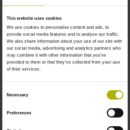
bewerkingsresultaten, de beste prestaties en een
eenvoudige inbedrijfstelling. In combinatie met uitermate
nauwkeurige tastsystemen, oplossingen voor
This website uses cookies
gereedschapsmonitoring en de digitale aandrijfregeling
We use cookies to personalise content and ads, to
van HEIDENHAIN vormen ze het perfecte systeem voor
provide social media features and to analyse our traffic.
betrouwbare CNC-bewerkingen.
We also share information about your use of our site with
our social media, advertising and analytics partners who
Naar de producten
may combine it with other information that you’ve
provided to them or that they’ve collected from your use
of their services.
Consent
Necessary
Selection
Preferences