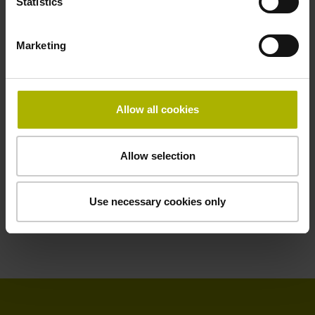
Statistics
Marketing
Software
Gebruik de softwareoplossingen van HEIDENHAIN in de
werkplaats en op kantoor. Werk productiever met de
Allow all cookies
StateMonitor in verbonden en transparante processen.
Stem uw besturingen met opties optimaal af op uw taken.
Allow selection
Maak en simuleer NC-programma's op kantoor. Gebruik
onze tools voor gereedschapscontroles, machinemetingen
en het monitoren van meetapparatuur.
Use necessary cookies only
Naar de producten