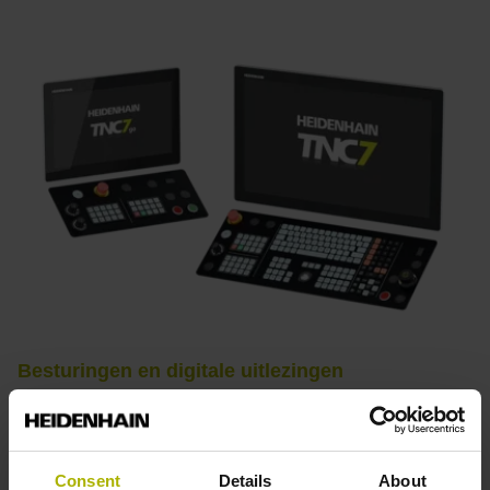
Besturingen en digitale uitlezingen
Praktijkgericht, veelzijdig, krachtig –
HEIDENHAIN-besturingen staan voor een intuïtieve
bediening, productief werken, perfecte
Consent
Details
About