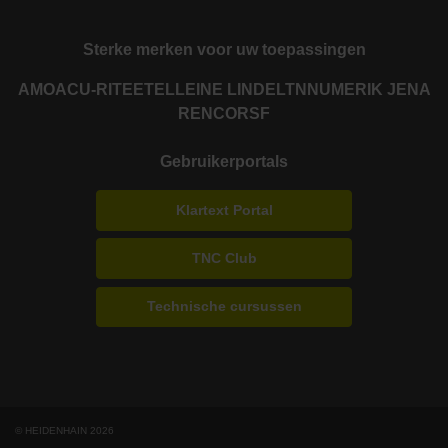
Sterke merken voor uw toepassingen
AMO
ACU-RITE
ETEL
LEINE LINDE
LTN
NUMERIK JENA
RENCO
RSF
Gebruikerportals
Klartext Portal
TNC Club
Technische cursussen
© HEIDENHAIN 2026