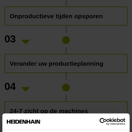
Onproductieve tijden opsporen
03
Verander uw productieplanning
04
24-7 zicht op de machines