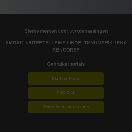
Sterke merken voor uw toepassingen
AMO
ACU-RITE
ETEL
LEINE LINDE
LTN
NUMERIK JENA
RENCO
RSF
Gebruikerportals
Klartext Portal
TNC Club
Technische cursussen