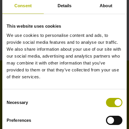
05
Consent
Details
About
Verhoog de kostenefficiëntie van uw
This website uses cookies
machine
We use cookies to personalise content and ads, to
provide social media features and to analyse our traffic.
We also share information about your use of our site with
our social media, advertising and analytics partners who
may combine it with other information that you’ve
provided to them or that they’ve collected from your use
of their services.
Wilt u meer weten over de
registratie van
Consent
machinegegevens?
Necessary
Selection
Processen optimaliseren en kosten besparen? Geen
probleem met een gerichte productie-analyse.
Preferences
De afzonderlijke stappen naar productieoptimalisatie